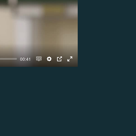
00:41
Enable
Settings
PIP
Enter
captions
fullscreen